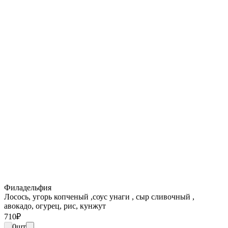
Филадельфия
Лосось, угорь копченый ,соус унаги , сыр сливочный ,
авокадо, огурец, рис, кунжут
710
₽
0
шт