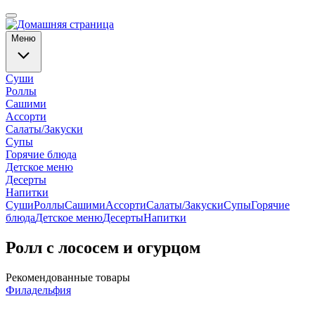
Меню
Суши
Роллы
Сашими
Ассорти
Салаты/Закуски
Супы
Горячие блюда
Детское меню
Десерты
Напитки
Суши
Роллы
Сашими
Ассорти
Салаты/Закуски
Супы
Горячие
блюда
Детское меню
Десерты
Напитки
Ролл с лососем и огурцом
Рекомендованные товары
Филадельфия