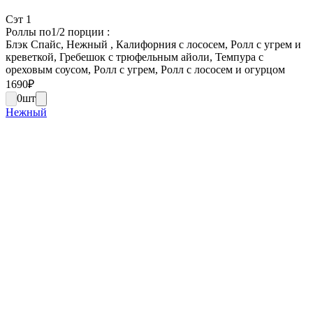
Сэт 1
Роллы по1/2 порции :
Блэк Спайс, Нежный , Калифорния с лососем, Ролл с угрем и
креветкой, Гребешок с трюфельным айоли, Темпура с
ореховым соусом, Ролл с угрем, Ролл с лососем и огурцом
1690
₽
0
шт
Нежный