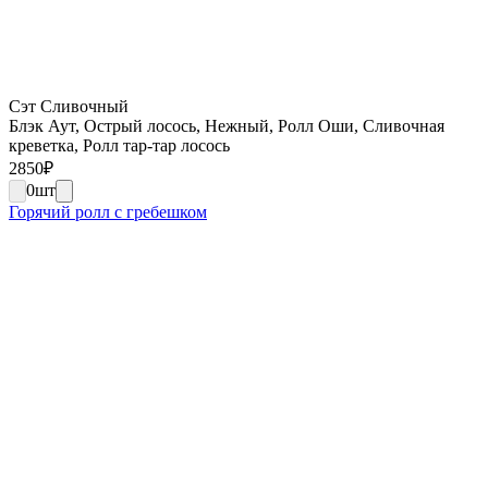
Сэт Сливочный
Блэк Аут, Острый лосось, Нежный, Ролл Оши, Сливочная
креветка, Ролл тар-тар лосось
2850
₽
0
шт
Горячий ролл с гребешком