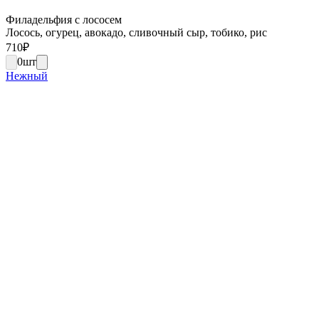
Филадельфия с лососем
Лосось, огурец, авокадо, сливочный сыр, тобико, рис
710
₽
0
шт
Нежный