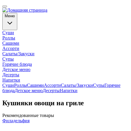
Меню
Суши
Роллы
Сашими
Ассорти
Салаты/Закуски
Супы
Горячие блюда
Детское меню
Десерты
Напитки
Суши
Роллы
Сашими
Ассорти
Салаты/Закуски
Супы
Горячие
блюда
Детское меню
Десерты
Напитки
Кушияки овощи на гриле
Рекомендованные товары
Филадельфия