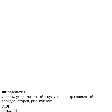
Филадельфия
Лосось, угорь копченый ,соус унаги , сыр сливочный ,
авокадо, огурец, рис, кунжут
710
₽
0
шт